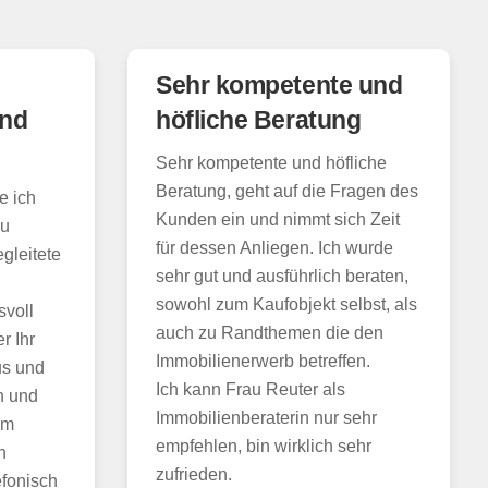
Sehr kompetente und
und
höfliche Beratung
Sehr kompetente und höfliche
Beratung, geht auf die Fragen des
e ich
Kunden ein und nimmt sich Zeit
au
für dessen Anliegen. Ich wurde
gleitete
sehr gut und ausführlich beraten,
sowohl zum Kaufobjekt selbst, als
svoll
auch zu Randthemen die den
r Ihr
Immobilienerwerb betreffen.
us und
Ich kann Frau Reuter als
on und
Immobilienberaterin nur sehr
em
empfehlen, bin wirklich sehr
h
zufrieden.
efonisch