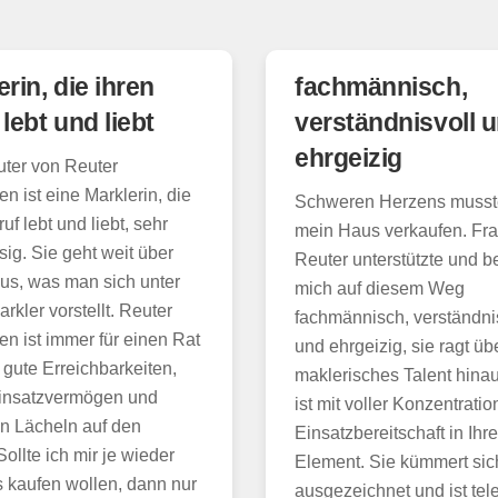
rin, die ihren
fachmännisch,
lebt und liebt
verständnisvoll 
ehrgeizig
ter von Reuter
en ist eine Marklerin, die
Schweren Herzens musst
uf lebt und liebt, sehr
mein Haus verkaufen. Fr
sig. Sie geht weit über
Reuter unterstützte und be
us, was man sich unter
mich auf diesem Weg
rkler vorstellt. Reuter
fachmännisch, verständni
en ist immer für einen Rat
und ehrgeizig, sie ragt übe
 gute Erreichbarkeiten,
maklerisches Talent hina
insatzvermögen und
ist mit voller Konzentrati
n Lächeln auf den
Einsatzbereitschaft in Ihr
Sollte ich mir je wieder
Element. Sie kümmert sic
 kaufen wollen, dann nur
ausgezeichnet und ist tel