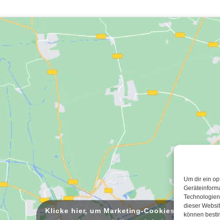
Um dir ein op
Geräteinform
Technologien 
dieser Websit
Klicke hier, um Marketing-Cookies
können besti