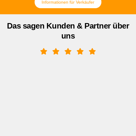
Informationen für Verkäufer
Das sagen Kunden & Partner über
uns
Rundumsorglos-Paket
Ich kann Frau Reuter mit gutem Gewissen
allen weiterempfehlen,
die eine ehrliche kompetente Fachfrau in
Sachen Immobilienverkauf suchen.
Sie ist stets bereit offene Fragen zu klären,
handelt im Sinne ihrer Kunden, kümmert