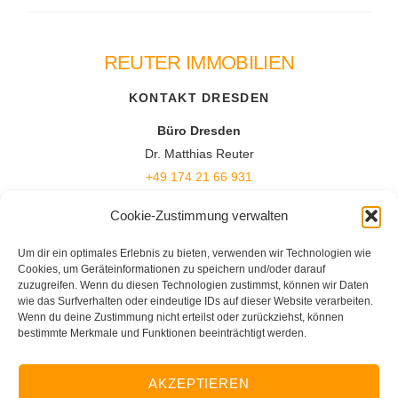
REUTER IMMOBILIEN
Back
To
KONTAKT DRESDEN
Top
Büro Dresden
Dr. Matthias Reuter
+49 174 21 66 931
dresden [at] reuterimmobilien.com
Cookie-Zustimmung verwalten
Immobilienexperten für Privatkunden
Um dir ein optimales Erlebnis zu bieten, verwenden wir Technologien wie
persönlich | ehrlich | professionell
Cookies, um Geräteinformationen zu speichern und/oder darauf
zuzugreifen. Wenn du diesen Technologien zustimmst, können wir Daten
wie das Surfverhalten oder eindeutige IDs auf dieser Website verarbeiten.
KONTAKT LEIPZIG / MITTELSACHSEN
Wenn du deine Zustimmung nicht erteilst oder zurückziehst, können
bestimmte Merkmale und Funktionen beeinträchtigt werden.
Büro Colditz
Andrea Reuter
+49 34381 169 891
AKZEPTIEREN