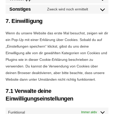
google-
Consent
service
maps
to
Sonstiges
Zweck wird noch ermittelt
facebook
Consent
service
to
7. Einwilligung
whatsapp
service
sonstiges
Wenn du unsere Website das erste Mal besuchst, zeigen wir dir
ein Pop-Up mit einer Erklärung über Cookies. Sobald du auf
„Einstellungen speichern“ klickst, gibst du uns deine
Einwilligung alle von dir gewählten Kategorien von Cookies und
Plugins wie in dieser Cookie-Erklärung beschrieben zu
verwenden. Du kannst die Verwendung von Cookies über
deinen Browser deaktivieren, aber bitte beachte, dass unsere
Website dann unter Umständen nicht richtig funktioniert.
7.1 Verwalte deine
Einwilligungseinstellungen
Funktional
Immer aktiv