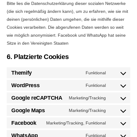
Bitte lies die Datenschutzerklärung dieser sozialen Netzwerke
(die sich regelmäßig ändern kann), um zu erfahren, wie sie mit
deinen (persönlichen) Daten umgehen, die sie mithilfe dieser
Cookies verarbeiten. Die abgerufenen Daten werden so weit
wie möglich anonymisiert. Facebook und WhatsApp hat seine
Sitze in den Vereinigten Staaten
6. Platzierte Cookies
Themify
Funktional
Consent
to
WordPress
Funktional
Consent
service
to
Google reCAPTCHA
Marketing/Tracking
themify
Consent
service
to
Google Maps
Marketing/Tracking
wordpress
Consent
service
to
Facebook
Marketing/Tracking, Funktional
google-
Consent
service
recaptcha
to
WhatsApp
Funktional